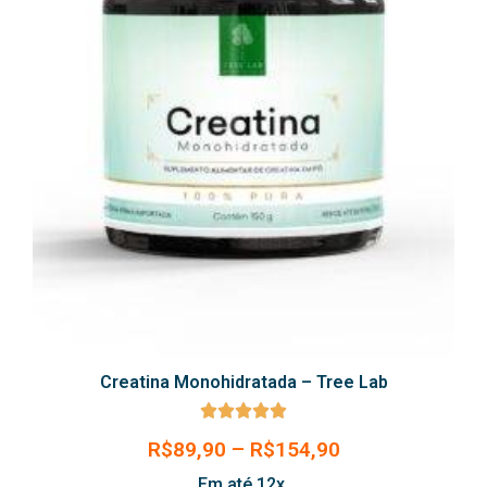
Creatina Monohidratada – Tree Lab





R$
89,90
–
R$
154,90
Em até 12x.