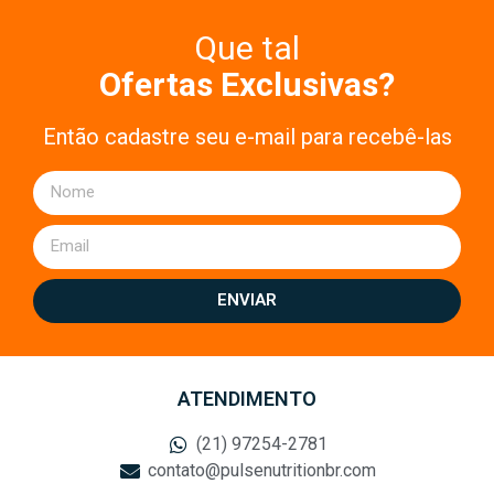
Que tal
Ofertas Exclusivas?
Então cadastre seu e-mail para recebê-las
ENVIAR
ATENDIMENTO
(21) 97254-2781
contato@pulsenutritionbr.com