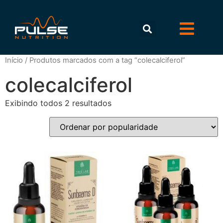
Início
/ Produtos marcados com a tag “colecalciferol”
colecalciferol
Exibindo todos 2 resultados