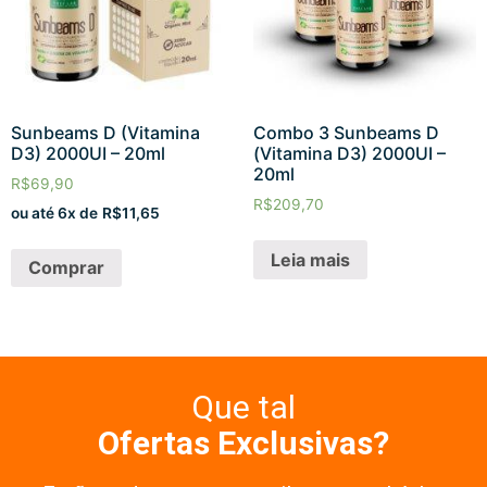
Sunbeams D (Vitamina
Combo 3 Sunbeams D
D3) 2000UI – 20ml
(Vitamina D3) 2000UI –
20ml
R$
69,90
R$
209,70
ou até 6x de
R$
11,65
Leia mais
Comprar
Que tal
Ofertas Exclusivas?