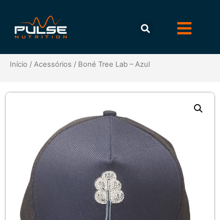
Início
/
Acessórios
/ Boné Tree Lab – Azul