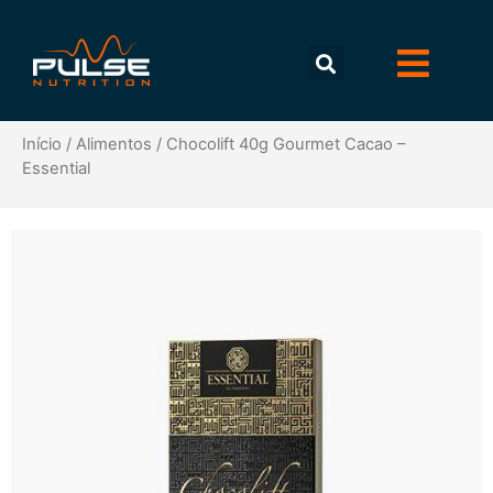
Início
/
Alimentos
/ Chocolift 40g Gourmet Cacao –
Essential