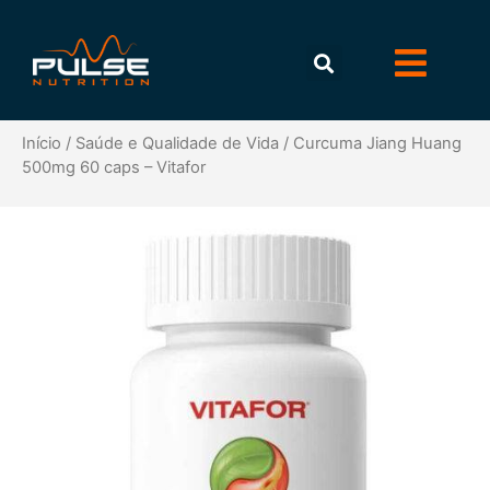
Início
/
Saúde e Qualidade de Vida
/ Curcuma Jiang Huang
500mg 60 caps – Vitafor