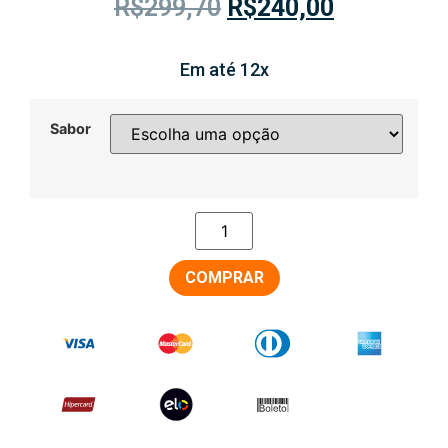
R$
299,70
R$
240,00
Em até 12x
Sabor
COMPRAR