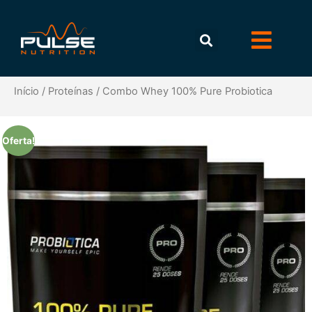
Início
/
Proteínas
/ Combo Whey 100% Pure Probiotica
Oferta!