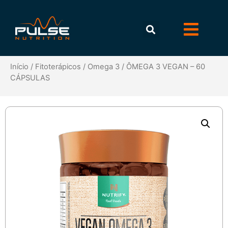
Início
/
Fitoterápicos
/
Omega 3
/ ÔMEGA 3 VEGAN – 60
CÁPSULAS