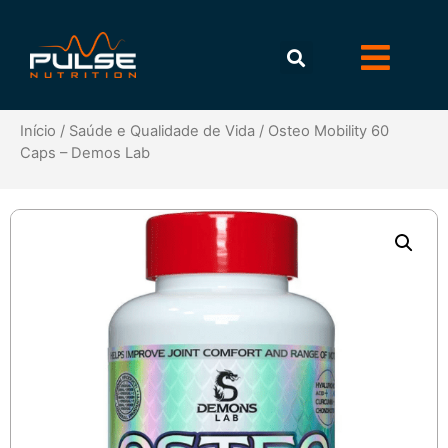
Início
/
Saúde e Qualidade de Vida
/ Osteo Mobility 60
Caps – Demos Lab