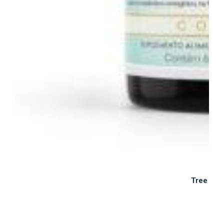
Tree Mag