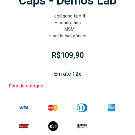
Caps - Demos Lab
– colágeno tipo II
– condroitina
– MSM
– ácido hialurônico
R$
109,90
Em até 12x
Fora de estoque