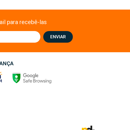
il para recebê-las
ENVIAR
RANÇA