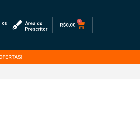
n ou
Área do
R$
0,00
Prescritor
OFERTAS!