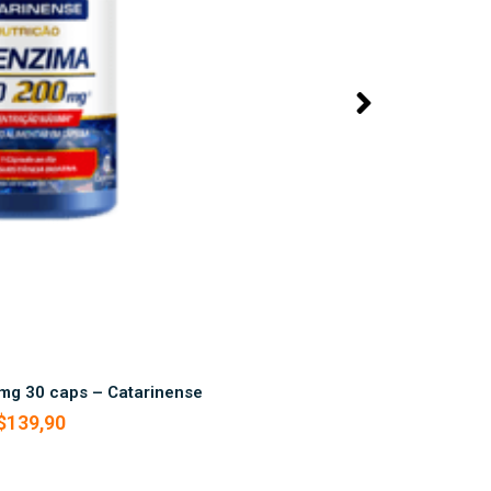
SAIBA MAIS
g 30 caps – Catarinense
Vitamina
$
139,90