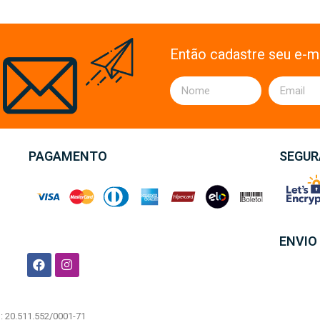
Então cadastre seu e-ma
PAGAMENTO
SEGU
ENVIO
J: 20.511.552/0001-71