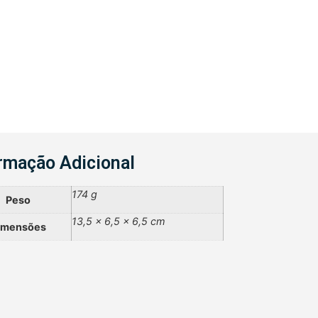
rmação Adicional
174 g
Peso
13,5 × 6,5 × 6,5 cm
imensões