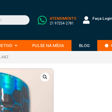
ATENDIMENTO
Faça Logi
21 97254-2781
Cadastre-se
JETIVO
PULSE NA MÍDIA
BLOG
 LABZ