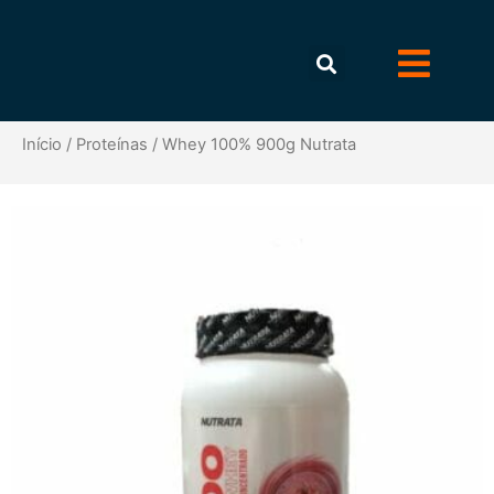
Início
/
Proteínas
/ Whey 100% 900g Nutrata