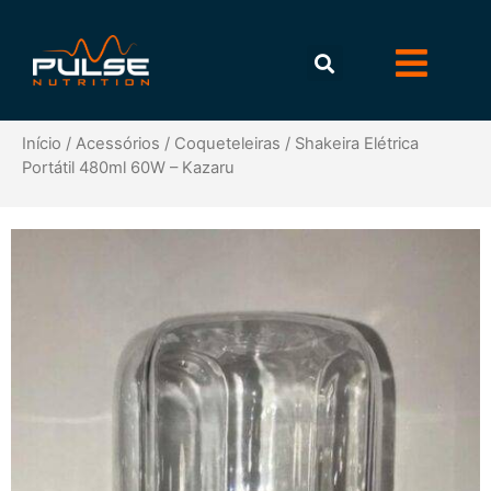
Início
/
Acessórios
/
Coqueteleiras
/ Shakeira Elétrica
Portátil 480ml 60W – Kazaru