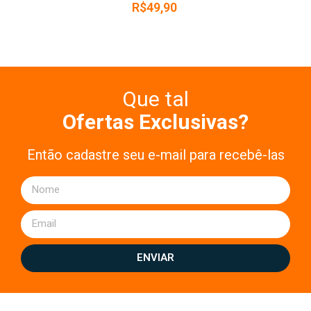
R$
49,90
Que tal
Ofertas Exclusivas?
Então cadastre seu e-mail para recebê-las
ENVIAR